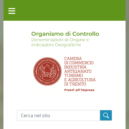
Salta al contenuto principale
≡
CHI
SIAMO
ATTIVITÀ
MODULISTICA
GEREM
CONTATTI
Cerca