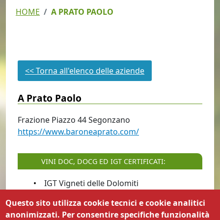
HOME
A PRATO PAOLO
<< Torna all'elenco delle aziende
A Prato Paolo
Frazione Piazzo
44
Segonzano
https://www.baroneaprato.com/
VINI DOC, DOCG ED IGT CERTIFICATI:
IGT Vigneti delle Dolomiti
DOC Trentino
Questo sito utilizza cookie tecnici e cookie analitici
DOC Trento
anonimizzati. Per consentire specifiche funzionalità