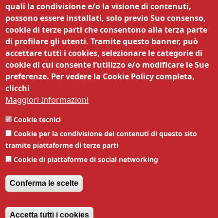
quali la condivisione e/o la visione di contenuti,
possono essere installati, solo previo Suo consenso,
cookie di terze parti che consentono alla terza parte
di profilare gli utenti. Tramite questo banner, può
© CCIATA (TN) | Via Dordi, 19 - 38122 Trento
accettare tutti i cookies, selezionare le categorie di
| MAIL
controlliproduzioni@tn.camcom.it
cookie di cui consente l’utilizzo e/o modificare le Sue
PEC
cciaa@tn.legalmail.camcom.it
| TEL 0461
preferenze. Per vedere la Cookie Policy completa,
887256 |
Amministrazione trasparente
|
clicchi
Obiettivi di accessibilità
,
Dichiarazione di
Maggiori Informazioni
accessibilità
|
Privacy
|
Note legali
|
Siti
tematici
|
Responsabile della
Cookie tecnici
pubblicazione
|
Responsabile della protezione
Cookie per la condivisione dei contenuti di questo sito
dei dati
| Codice Univoco Ufficio 63DMG2 |
tramite piattaforme di terze parti
P.IVA 00262170228 | IBAN
Cookie di piattaforme di social networking
IT07D0569601800000003201X56
Conferma le scelte
Revoca il consenso
Accetta tutti i cookies