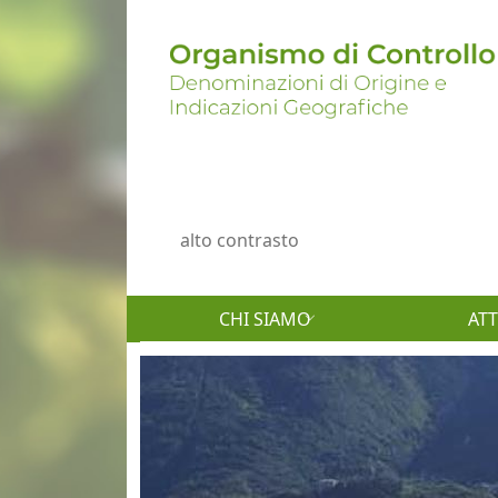
Salta al contenuto principale
Menu profilo utente
alto contrasto
CHI SIAMO
ATT