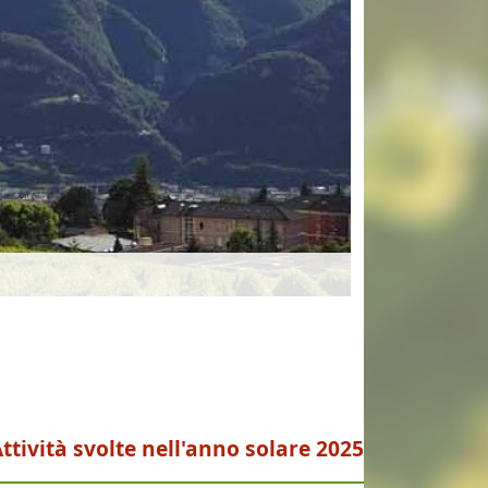
Valle dei Laghi 
ttività svolte nell'anno solare 2025