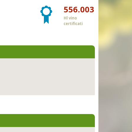
556.003
Hl vino
certificati