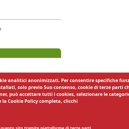
e
okie analitici anonimizzati. Per consentire specifiche funz
tallati, solo previo Suo consenso, cookie di terze parti c
er, può accettare tutti i cookies, selezionare le categorie
 la Cookie Policy completa, clicchi
38122 Trento | MAIL
controlliproduzioni@tn.camcom.it
EL 0461 887256 |
Amministrazione trasparente
|
Obiettivi di
ità
|
Privacy
|
Note legali
|
Siti tematici
|
Responsabile dell
 protezione dei dati
| Codice Univoco Ufficio 63DMG2 |
 questo sito tramite piattaforme di terze parti