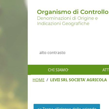
Salta al contenuto principale
Menu profilo utente
alto contrasto
CHI SIAMO
ATT
HOME
LEVII SRL SOCIETA' AGRICOLA