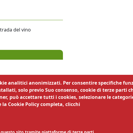
trada del vino
okie analitici anonimizzati. Per consentire specifiche funz
tallati, solo previo Suo consenso, cookie di terze parti c
er, può accettare tutti i cookies, selezionare le categorie
38122 Trento | MAIL
controlliproduzioni@tn.camcom.it
 la Cookie Policy completa, clicchi
EL 0461 887256 |
Amministrazione trasparente
|
Obiettivi di
ità
|
Privacy
|
Note legali
|
Siti tematici
|
Responsabile dell
 protezione dei dati
| Codice Univoco Ufficio 63DMG2 |
 questo sito tramite piattaforme di terze parti