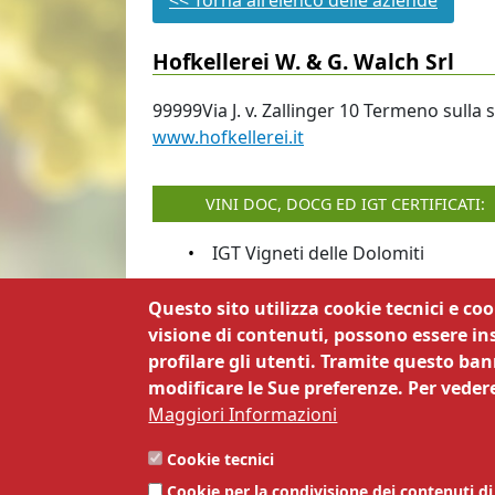
<< Torna all'elenco delle aziende
Hofkellerei W. & G. Walch Srl
99999Via J. v. Zallinger
10
Termeno sulla s
www.hofkellerei.it
VINI DOC, DOCG ED IGT CERTIFICATI:
IGT Vigneti delle Dolomiti
Questo sito utilizza cookie tecnici e co
visione di contenuti, possono essere ins
profilare gli utenti. Tramite questo bann
© CCIATA (TN) | Via Dordi, 19 - 
modificare le Sue preferenze. Per vedere
PEC
cciaa@tn.legalmail.camcom.it
| T
Maggiori Informazioni
accessibilità
,
Dichiarazione di accessibil
Cookie tecnici
pubblicazione
|
Responsabile della
Cookie per la condivisione dei contenuti di