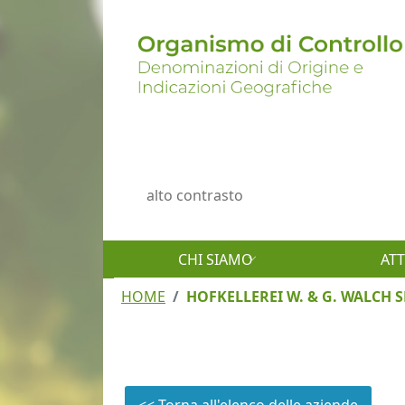
Salta al contenuto principale
Menu profilo utente
alto contrasto
CHI SIAMO
ATT
HOME
HOFKELLEREI W. & G. WALCH 