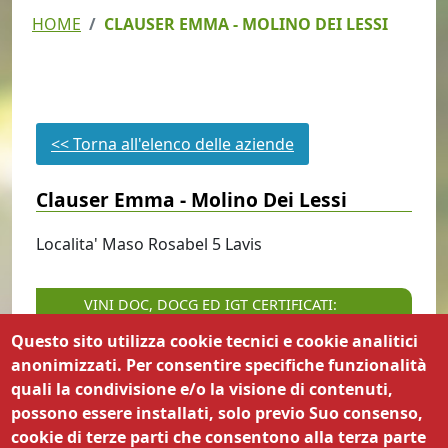
HOME
CLAUSER EMMA - MOLINO DEI LESSI
<< Torna all'elenco delle aziende
Clauser Emma - Molino Dei Lessi
Localita' Maso Rosabel
5
Lavis
VINI DOC, DOCG ED IGT CERTIFICATI:
Questo sito utilizza cookie tecnici e cookie analitici
IGT Vigneti delle Dolomiti
anonimizzati. Per consentire specifiche funzionalità
quali la condivisione e/o la visione di contenuti,
possono essere installati, solo previo Suo consenso,
cookie di terze parti che consentono alla terza parte