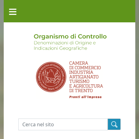
Salta al contenuto principale
≡
CHI
SIAMO
ATTIVITÀ
MODULISTICA
GEREM
CONTATTI
Cerca