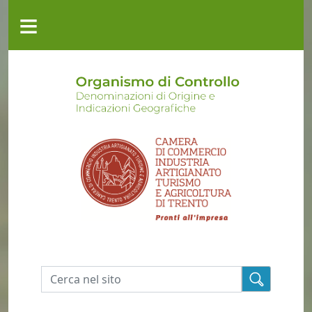
Salta al contenuto principale
≡
CHI
SIAMO
ATTIVITÀ
MODULISTICA
GEREM
CONTATTI
Cerca