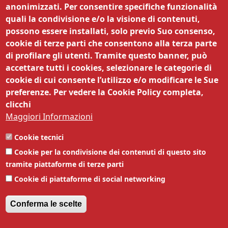
anonimizzati. Per consentire specifiche funzionalità
quali la condivisione e/o la visione di contenuti,
possono essere installati, solo previo Suo consenso,
cookie di terze parti che consentono alla terza parte
di profilare gli utenti. Tramite questo banner, può
© CCIATA (TN) | Via Dordi, 19 - 38122 Trento
accettare tutti i cookies, selezionare le categorie di
| MAIL
controlliproduzioni@tn.camcom.it
cookie di cui consente l’utilizzo e/o modificare le Sue
PEC
cciaa@tn.legalmail.camcom.it
| TEL 0461
preferenze. Per vedere la Cookie Policy completa,
887256 |
Amministrazione trasparente
|
clicchi
Obiettivi di accessibilità
,
Dichiarazione di
Maggiori Informazioni
accessibilità
|
Privacy
|
Note legali
|
Siti
tematici
|
Responsabile della
Cookie tecnici
pubblicazione
|
Responsabile della protezione
Cookie per la condivisione dei contenuti di questo sito
dei dati
| Codice Univoco Ufficio 63DMG2 |
tramite piattaforme di terze parti
P.IVA 00262170228 | IBAN
Cookie di piattaforme di social networking
IT07D0569601800000003201X56
Conferma le scelte
Revoca il consenso