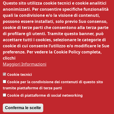
Questo sito utilizza cookie tecnici e cookie analitici
DOC Trento
anonimizzati. Per consentire specifiche funzionalità
quali la condivisione e/o la visione di contenuti,
possono essere installati, solo previo Suo consenso,
cookie di terze parti che consentono alla terza parte
di profilare gli utenti. Tramite questo banner, può
© CCIATA (TN) | Via Dordi, 19 - 38122 Trento
accettare tutti i cookies, selezionare le categorie di
| MAIL
controlliproduzioni@tn.camcom.it
cookie di cui consente l’utilizzo e/o modificare le Sue
PEC
cciaa@tn.legalmail.camcom.it
| TEL 0461
preferenze. Per vedere la Cookie Policy completa,
887256 |
Amministrazione trasparente
|
clicchi
Obiettivi di accessibilità
,
Dichiarazione di
Maggiori Informazioni
accessibilità
|
Privacy
|
Note legali
|
Siti
tematici
|
Responsabile della
Cookie tecnici
pubblicazione
|
Responsabile della protezione
Cookie per la condivisione dei contenuti di questo sito
dei dati
| Codice Univoco Ufficio 63DMG2 |
tramite piattaforme di terze parti
P.IVA 00262170228 | IBAN
Cookie di piattaforme di social networking
IT07D0569601800000003201X56
Conferma le scelte