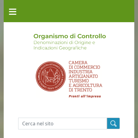
Salta al contenuto principale
≡
CHI
SIAMO
ATTIVITÀ
MODULISTICA
GEREM
CONTATTI
Cerca