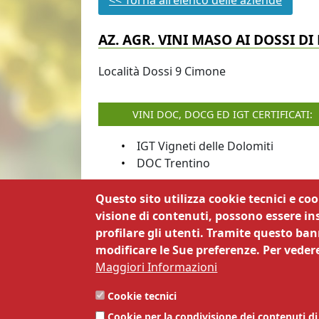
<< Torna all'elenco delle aziende
AZ. AGR. VINI MASO AI DOSSI DI
Località Dossi
9
Cimone
VINI DOC, DOCG ED IGT CERTIFICATI:
IGT Vigneti delle Dolomiti
DOC Trentino
Questo sito utilizza cookie tecnici e co
visione di contenuti, possono essere ins
profilare gli utenti. Tramite questo bann
© CCIATA (TN) | Via Dordi, 19 - 
modificare le Sue preferenze. Per vedere
PEC
cciaa@tn.legalmail.camcom.it
| T
Maggiori Informazioni
accessibilità
,
Dichiarazione di accessibil
Cookie tecnici
pubblicazione
|
Responsabile della
Cookie per la condivisione dei contenuti di