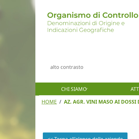
Salta al contenuto principale
Menu profilo utente
alto contrasto
CHI SIAMO
ATT
HOME
AZ. AGR. VINI MASO AI DOSSI