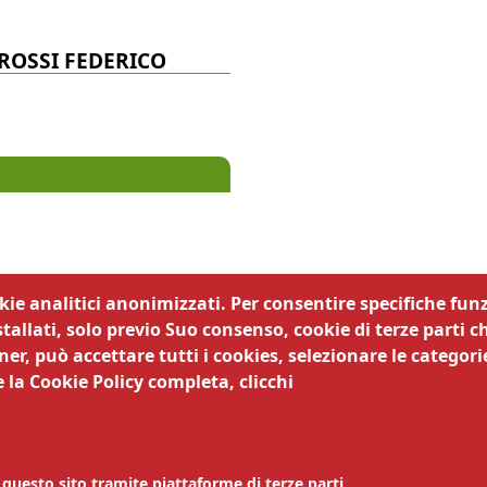
 ROSSI FEDERICO
okie analitici anonimizzati. Per consentire specifiche funz
tallati, solo previo Suo consenso, cookie di terze parti c
er, può accettare tutti i cookies, selezionare le categorie
38122 Trento | MAIL
controlliproduzioni@tn.camcom.it
 la Cookie Policy completa, clicchi
EL 0461 887256 |
Amministrazione trasparente
|
Obiettivi di
ità
|
Privacy
|
Note legali
|
Siti tematici
|
Responsabile dell
 protezione dei dati
| Codice Univoco Ufficio 63DMG2 |
 questo sito tramite piattaforme di terze parti